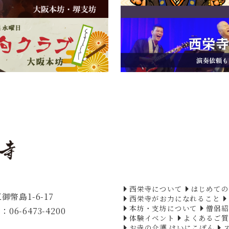
西栄寺について
はじめての
御幣島1-6-17
西栄寺がお力になれること
本坊・支坊について
僧侶紹
：06-6473-4200
体験イベント
よくあるご質
お寺の介護 はいにこぽん