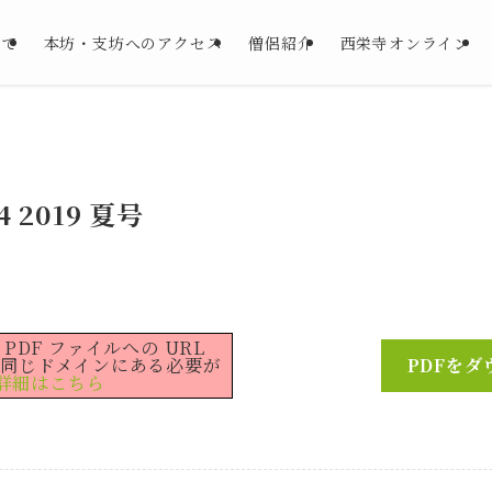
いて
本坊・支坊へのアクセス
僧侶紹介
西栄寺オンライン
 2019 夏号
ラー: PDF ファイルへの URL
と同じドメインにある必要が
PDFをダ
詳細はこちら