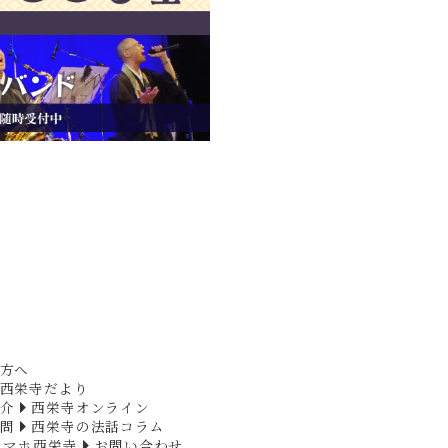
方へ
西栄寺だより
介
西栄寺オンライン
問
西栄寺の法話コラム
スマホ西栄寺
お問い合わせ