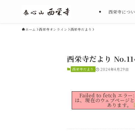
西栄寺につ
ホーム
西栄寺オンライン
西栄寺だより
西栄寺だより No.114
西栄寺だより
2024年4月29日
Failed to fetch エ
は、現在のウェブページ
あります。